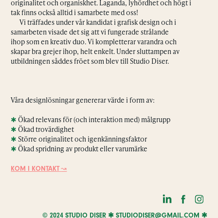
originalitet och organiskhet. Laganda, lyhördhet och högt i
tak finns också alltid i samarbete med oss!
Vi träffades under vår kandidat i grafisk design och i
samarbeten visade det sig att vi fungerade strålande
ihop som en kreativ duo. Vi kompletterar varandra och
skapar bra grejer ihop, helt enkelt. Under sluttampen av
utbildningen såddes fröet som blev till Studio Diser.
Våra designlösningar genererar värde i form av:
✱
Ökad relevans för (och interaktion med) målgrupp
✱
Ökad trovärdighet
✱
Större originalitet och igenkänningsfaktor
✱
Ökad spridning av produkt eller varumärke
↝
KOM I KONTAKT
© 2024 STUDIO DISER ✱
STUDIODISER@GMAIL.COM
✱