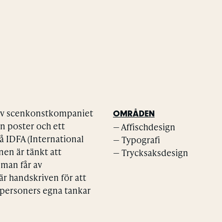
 av scenkonstkompaniet
OMRÅDEN
n poster och ett
— Affischdesign
å IDFA (International
— Typografi
en är tänkt att
— Trycksaksdesign
man får av
är handskriven för att
a personers egna tankar